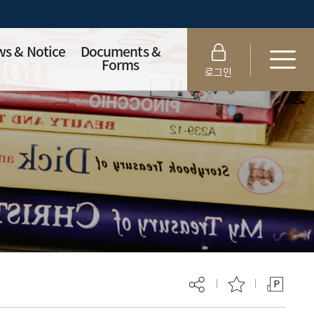
s & Notice
Documents &
Forms
로그인
ission Notice
Department
Documents
demic Notice
Alumni Portfolios
s
Portfolio Forms
Offer
Thesis Forms