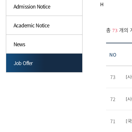
H
Admission Notice
Academic Notice
총
개의 
73
News
NO
Job Offer
73
[
72
[
71
[