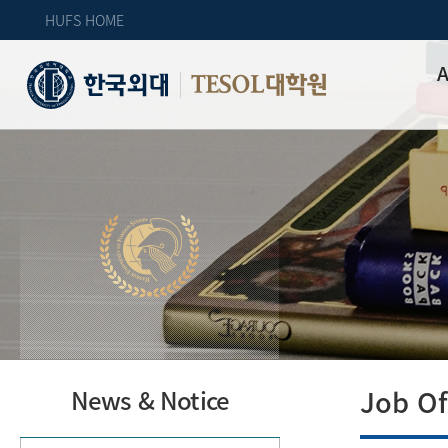
HUFS HOME
A
TESOL대학원
Job Of
News & Notice