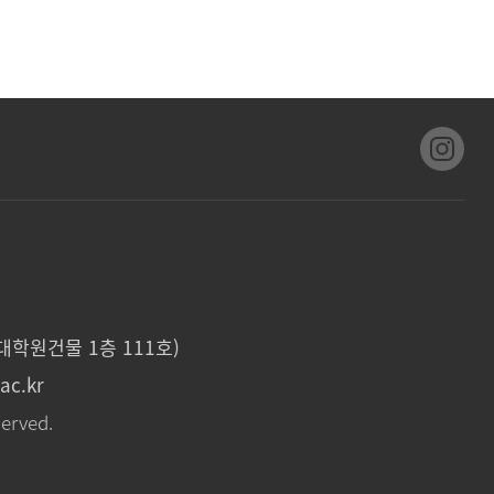
대학원건물 1층 111호)
ac.kr
served.