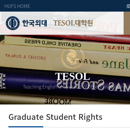
HUFS HOME
TESOL대학원
TESOL
Teaching English to Speakers of Other Languages
Graduate Student Rights